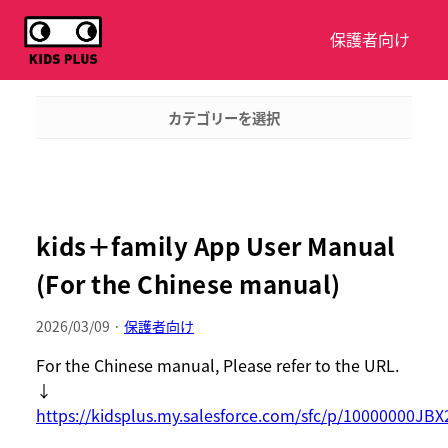
保護者向け
カテゴリーを選択
kids＋family App User Manual
(For the Chinese manual)
2026/03/09 ·
保護者向け
For the Chinese manual, Please refer to the URL.
↓
https://kidsplus.my.salesforce.com/sfc/p/10000000