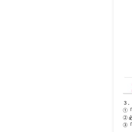
３
①
② 
③