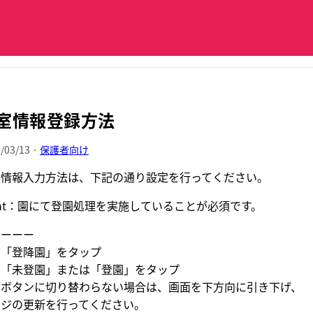
室情報登録方法
/03/13 ·
保護者向け
室情報入力方法は、下記の通り設定を行ってください。
int：園にて登園処理を実施していることが必須です。
ーーーー
．「登降園」をタップ
．「未登園」または「登園」をタップ
園ボタンに切り替わらない場合は、画面を下方向に引き下げ、
ージの更新を行ってください。