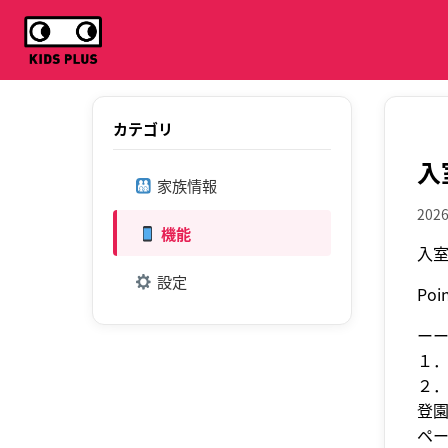
カテゴリ
入
家族情報
2026
機能
入
設定
Po
ー
１
２
登
ペ