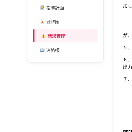
加し
指導計画
ー
ー
登降園
ー
が
請求管理
５
連絡帳
６
出
７
※