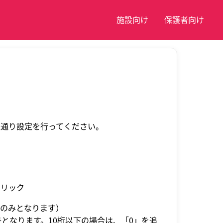
施設向け
保護者向け
の通り設定を行ってください。
クリック
回のみとなります）
なります。10桁以下の場合は、「0」を追